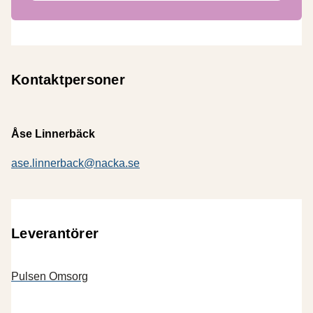
Kontaktpersoner
Åse Linnerbäck
ase.linnerback@nacka.se
Leverantörer
Pulsen Omsorg
(öppnas i ny flik)