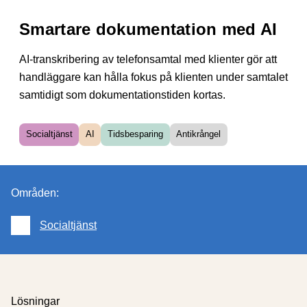
Smartare dokumentation med AI
AI-transkribering av telefonsamtal med klienter gör att
handläggare kan hålla fokus på klienten under samtalet
samtidigt som dokumentationstiden kortas.
Socialtjänst
AI
Tidsbesparing
Antikrångel
Områden:
Socialtjänst
Slut på områden
Du är här:
Lösningar